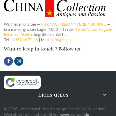
Wir freuen uns, Sie —
NUR NACH TERMINVEREINBARUNG
—
in unserem großen Lager (1000 m²) in der
49 rue Victor Hugo in
Esch-sur-Alzette
begrüßen zu dürfen.
Tel. :
+352 46 73 16
| Mail :
info@china.lu
Want to keep in touch ? Follow us !
Liens utiles

© 2026 - Verantwortlicher Herausgeber : China Collection |
Website erstellt und erstellt von
www.cconcept.lu