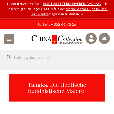
• Wir freuen uns, Sie —
NUR NACH TERMINVEREINBARUNG
— in
unserem großen Lager (1000 m²) in der
49 rue Victor Hugo in Esch-
sur-Alzette
begrüßen zu dürfen •
Tél. :
+352 46 73 16

search
Tangka. Die tibetische
buddhistische Malerei