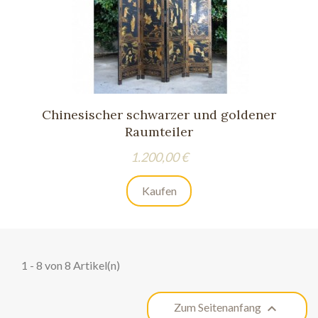
Chinesischer schwarzer und goldener
Raumteiler
Preis
1.200,00 €
Kaufen
1 - 8 von 8 Artikel(n)

Zum Seitenanfang