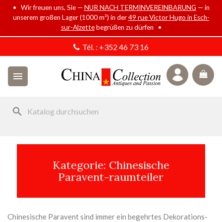
• Wir freuen uns, Sie —
NUR NACH TERMINVEREINBARUNG
— in
unserem großen Lager (1000 m²) in der
49 rue Victor Hugo in Esch-
sur-Alzette
begrüßen zu dürfen •
Tél. :
+352 46 73 16

search
Kategorie: Chinesische
Paravent-raumteiler
Chinesische Paravent sind immer ein begehrtes Dekorations-