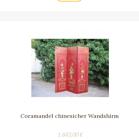
Coramandel chinesicher Wandshirm
Preis
1.683,00 €