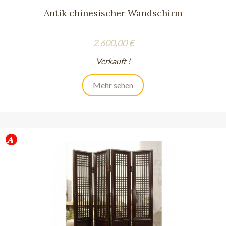
Antik chinesischer Wandschirm
Preis
2.600,00 €
Verkauft !
Mehr sehen