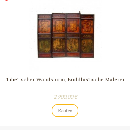
Tibetischer Wandshirm, Buddhistische Malerei
Preis
2.900,00 €
Kaufen