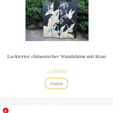
Lackierter chinesischer Wandshirm mit Kran
Preis
1.150,00 €
Kaufen