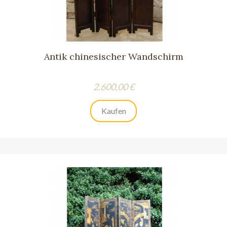
Antik chinesischer Wandschirm
Preis
2.600,00 €
Kaufen