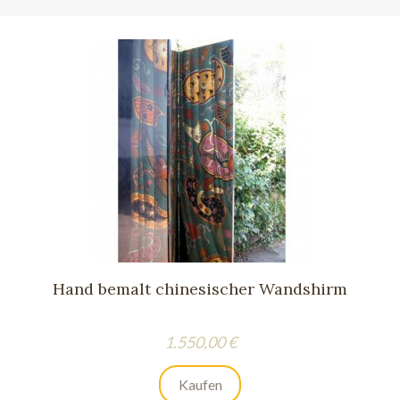
Hand bemalt chinesischer Wandshirm
Preis
1.550,00 €
Kaufen