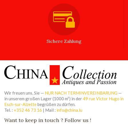
Sichere Zahlung
Wir freuen uns, Sie —
NUR NACH TERMINVEREINBARUNG
—
in unserem großen Lager (1000 m²) in der
49 rue Victor Hugo in
Esch-sur-Alzette
begrüßen zu dürfen.
Tel. :
+352 46 73 16
| Mail :
info@china.lu
Want to keep in touch ? Follow us !