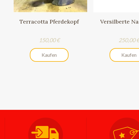
Terracotta Pferdekopf
Versilberte N
Preis
Preis
150,00 €
250,00 
Kaufen
Kaufen