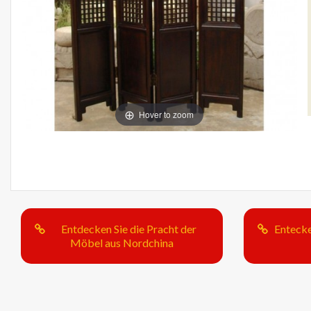
Hover to zoom
Entdecken Sie die Pracht der
Entecke
Möbel aus Nordchina