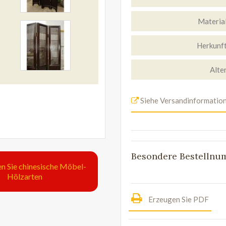
Materia
Herkunf
Alte
Siehe Versandinformatio
Besondere Bestelln
n Sie chinesische Möbel-
Hölzarten
Erzeugen Sie PDF