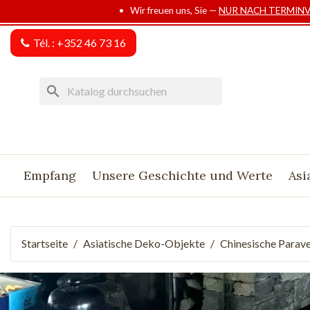
• Wir freuen uns, Sie —
NUR NACH TERMIN
Tél. :
+352 46 73 16
search
Empfang
Unsere Geschichte und Werte
Asi
Startseite
Asiatische Deko-Objekte
Chinesische Parave