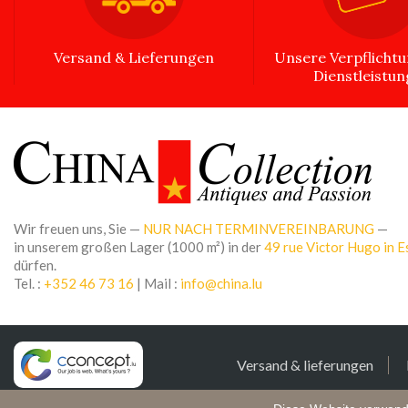
Versand & Lieferungen
Unsere Verpflicht
Dienstleistu
Wir freuen uns, Sie —
NUR NACH TERMINVEREINBARUNG
—
in unserem großen Lager (1000 m²) in der
49 rue Victor Hugo in E
dürfen.
Tel. :
+352 46 73 16
| Mail :
info@china.lu
Versand & lieferungen
© 2026 - Verantwortl