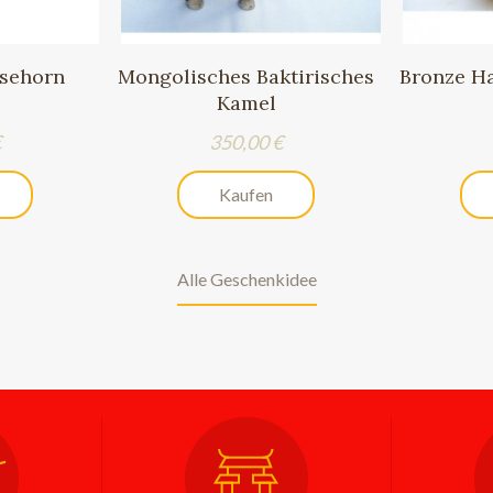
asehorn
Mongolisches Baktirisches
Bronze H
Kamel
Preis
€
350,00 €
Kaufen
Alle Geschenkidee