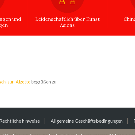
ungen und
Leidenschaftlich über Kunst
Chin
ngen
Asiens
sch-sur-Alzette
begrüßen zu
Rechtliche hinweise
Allgemeine Geschäftsbedingungen
icher Herausgeber : China Collection | Website erstellt und erstell