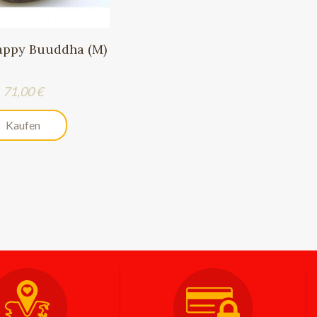
appy Buuddha (M)
Preis
71,00 €
Kaufen