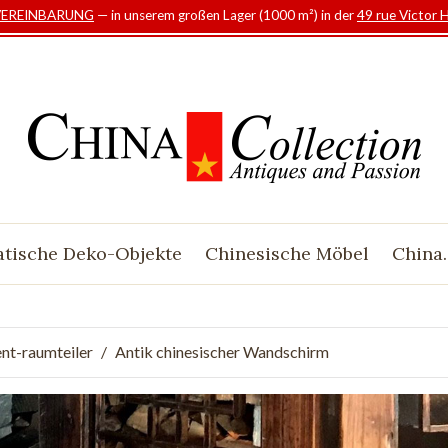
VEREINBARUNG
— in unserem großen Lager (1000 m²) in der
49 rue Victor 
atische Deko-Objekte
Chinesische Möbel
China.
nt-raumteiler
Antik chinesischer Wandschirm