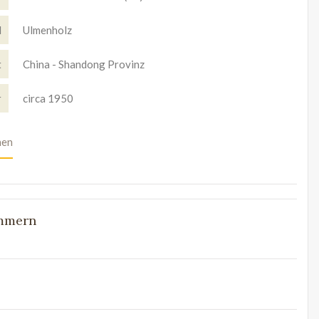
l
Ulmenholz
t
China - Shandong Provinz
r
circa 1950
nen
ummern