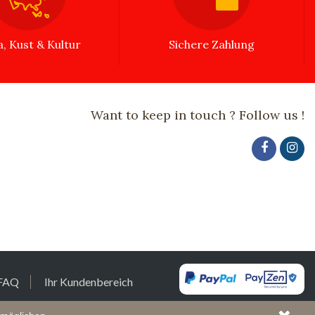
a, Kust & Kultur
Sichere Zahlung
Want to keep in touch ? Follow us !
FAQ
Ihr Kundenbereich
t von
www.cconcept.lu