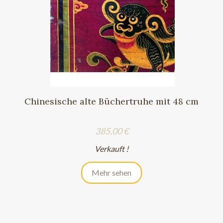
Chinesische alte Büchertruhe mit 48 cm
Preis
385,00 €
Verkauft !
Mehr sehen