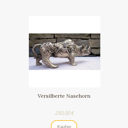
Versilberte Nasehorn
Preis
250,00 €
Kaufen