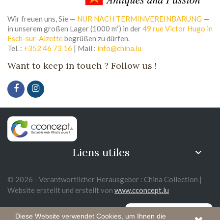
Wir freuen uns, Sie —
NUR NACH TERMINVEREINBARUNG
—
in unserem großen Lager (1000 m²) in der
49 rue Victor Hugo in
Esch-sur-Alzette
begrüßen zu dürfen.
Tel. :
+352 46 73 16
| Mail :
info@china.lu
Want to keep in touch ? Follow us !
Liens utiles

© 2026 - Verantwortlicher Herausgeber : China Collection |
Website erstellt und erstellt von
www.cconcept.lu
Diese Website verwendet Cookies, um Ihnen die