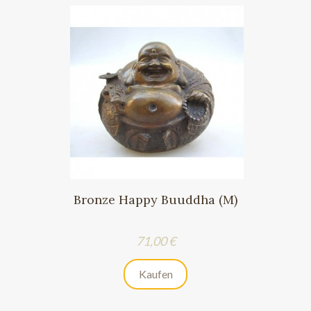
Bronze Happy Buuddha (M)
Preis
71,00 €
Kaufen