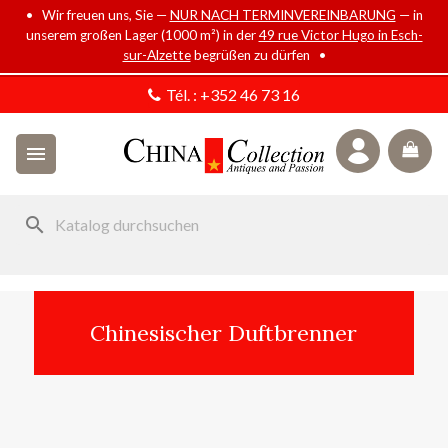
• Wir freuen uns, Sie —
NUR NACH TERMINVEREINBARUNG
— in
unserem großen Lager (1000 m²) in der
49 rue Victor Hugo in Esch-
sur-Alzette
begrüßen zu dürfen •
Tél. :
+352 46 73 16

search
Chinesischer Duftbrenner