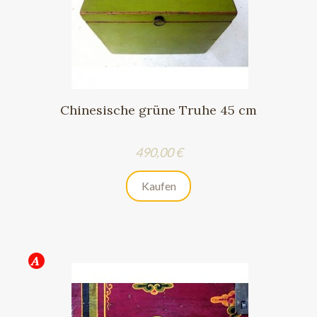
Chinesische grüne Truhe 45 cm
Preis
490,00 €
Kaufen