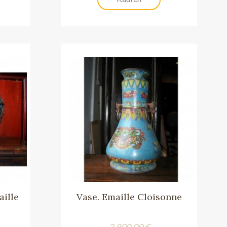
ille
Vase. Emaille Cloisonne
Preis
3.800,00 €