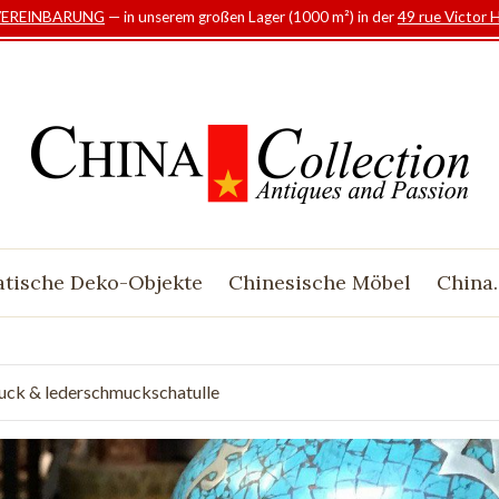
VEREINBARUNG
— in unserem großen Lager (1000 m²) in der
49 rue Victor 
atische Deko-Objekte
Chinesische Möbel
China.
muck & lederschmuckschatulle