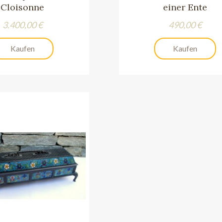
Cloisonne
einer Ente
Preis
Preis
3.400,00 €
490,00 €
Kaufen
Kaufen