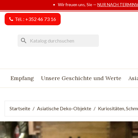
• Wir freuen uns, Sie —
NUR NACH TERMIN
Tél. :
+352 46 73 16
search
Empfang
Unsere Geschichte und Werte
Asi
Startseite
Asiatische Deko-Objekte
Kuriositäten, Sch