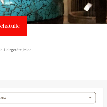
chatulle
lle-Heizgeräte, Miao-
vanz
