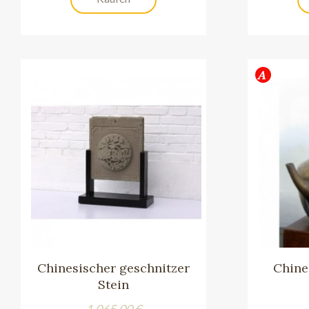
Chinesischer geschnitzer
Chine
Stein
Preis
1.065,00 €