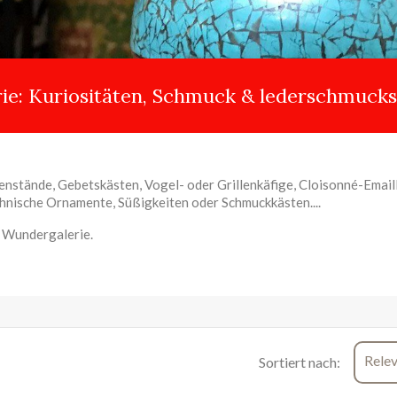
ie: Kuriositäten, Schmuck & lederschmucks
enstände, Gebetskästen, Vogel- oder Grillenkäfige, Cloisonné-Emai
nische Ornamente, Süßigkeiten oder Schmuckkästen....
 Wundergalerie.
Rele
Sortiert nach: