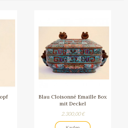
opf
Blau Cloisonné Emaille Box
mit Deckel
Preis
2.300,00 €
Kaufen