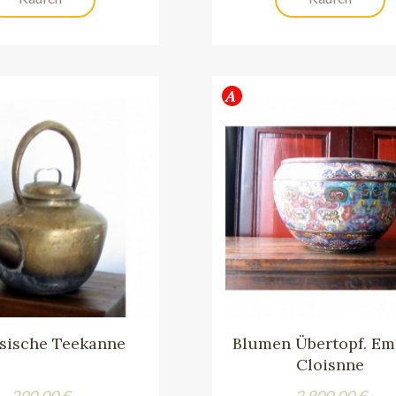
sische Teekanne
Blumen Übertopf. Ema
Cloisnne
Preis
Preis
290,00 €
3.800,00 €