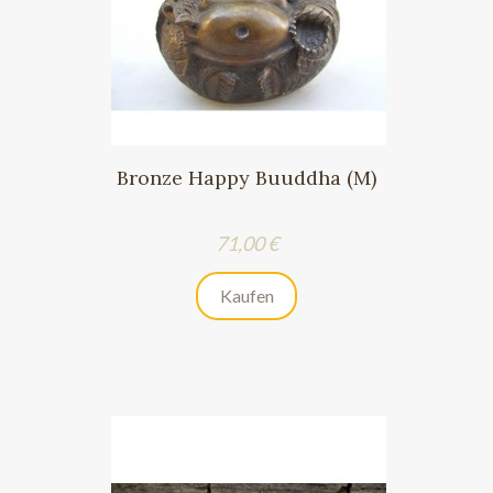
Bronze Happy Buuddha (M)
Preis
71,00 €
Kaufen