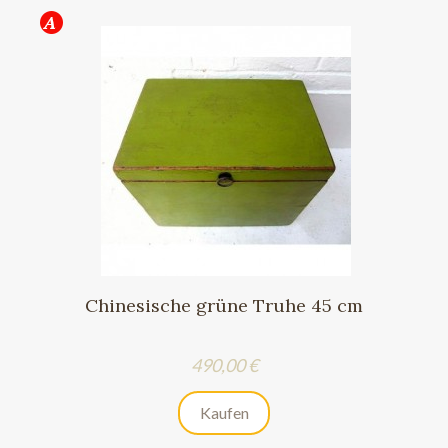
Chinesische grüne Truhe 45 cm
Preis
490,00 €
Kaufen