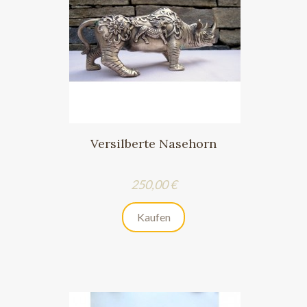
Versilberte Nasehorn
Preis
250,00 €
Kaufen