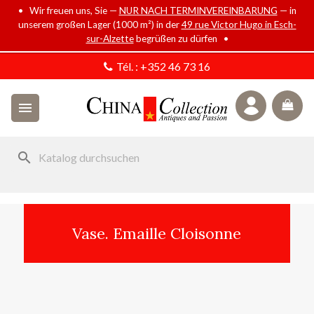
• Wir freuen uns, Sie —
NUR NACH TERMINVEREINBARUNG
— in
unserem großen Lager (1000 m²) in der
49 rue Victor Hugo in Esch-
sur-Alzette
begrüßen zu dürfen •
Tél. :
+352 46 73 16

search
Vase. Emaille Cloisonne