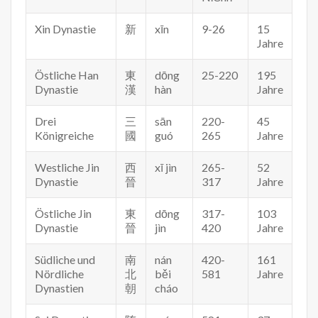
Xin Dynastie
新
xīn
9-26
15
Jahre
Östliche Han
東
dōng
25-220
195
Dynastie
漢
hàn
Jahre
Drei
三
sān
220-
45
Königreiche
國
guó
265
Jahre
Westliche Jin
西
xī jìn
265-
52
Dynastie
晉
317
Jahre
Östliche Jin
東
dōng
317-
103
Dynastie
晉
jìn
420
Jahre
Südliche und
南
nán
420-
161
Nördliche
北
běi
581
Jahre
Dynastien
朝
cháo