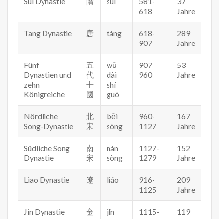
Sui Dynastie
隋
suí
581-
37
618
Jahre
Tang Dynastie
唐
táng
618-
289
907
Jahre
Fünf
五
wǔ
907-
53
Dynastien und
代
dài
960
Jahre
zehn
十
shí
Königreiche
國
guó
Nördliche
北
běi
960-
167
Song-Dynastie
宋
sòng
1127
Jahre
Südliche Song
南
nán
1127-
152
Dynastie
宋
sòng
1279
Jahre
Liao Dynastie
遼
liáo
916-
209
1125
Jahre
Jin Dynastie
金
jīn
1115-
119