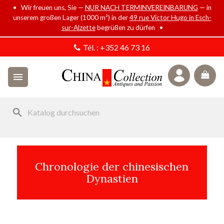
• Wir freuen uns, Sie —
NUR NACH TERMINVEREINBARUNG
— in
unserem großen Lager (1000 m²) in der
49 rue Victor Hugo in Esch-
sur-Alzette
begrüßen zu dürfen •
Tél. :
+352 46 73 16

search
Chronologie der chinesischen
Dynastien