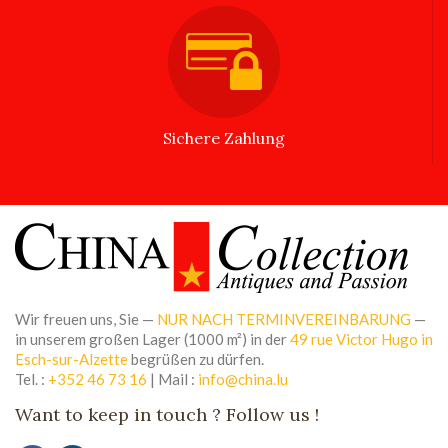
Sichere Zahlung
Wir freuen uns, Sie —
NUR NACH TERMINVEREINBARUNG
—
in unserem großen Lager (1000 m²) in der
49 rue Victor Hugo in
Esch-sur-Alzette
begrüßen zu dürfen.
Tel. :
+352 46 73 16
| Mail :
info@china.lu
Want to keep in touch ? Follow us !