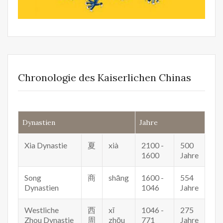
Chronologie des Kaiserlichen Chinas
Dynastien
Jahre
Xia Dynastie
夏
xià
2100 -
500
1600
Jahre
Song
商
shāng
1600 -
554
Dynastien
1046
Jahre
Westliche
西
xī
1046 -
275
Zhou Dynastie
周
zhōu
771
Jahre