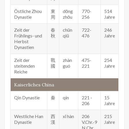
Östliche Zhou
東
dōng
770-
514
Dynastie
周
zhōu
256
Jahre
Zeit der
春
chūn
722-
246
Frühlings- und
秋
qiū
476
Jahre
Herbst
Dynastien
Zeit der
戰
zhàn
475-
254
steitenden
國
guó
221
Jahre
Reiche
Kaiserliches China
Qin Dynastie
秦
qín
221 -
15
206
Jahre
Westliche Han
西
xī hàn
206
215
Dynastie
漢
V.Chr.-9
Jahre
N.Chr.