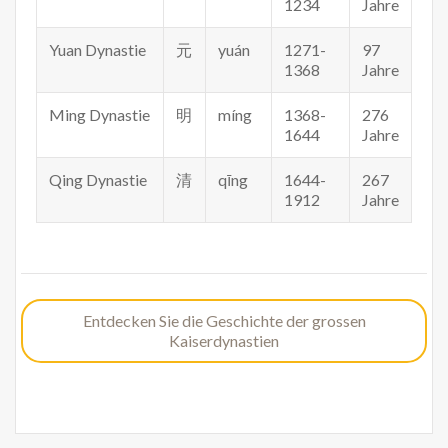
1234
Jahre
Yuan Dynastie
元
yuán
1271-
97
1368
Jahre
Ming Dynastie
明
míng
1368-
276
1644
Jahre
Qing Dynastie
清
qīng
1644-
267
1912
Jahre
Entdecken Sie die Geschichte der grossen
Kaiserdynastien