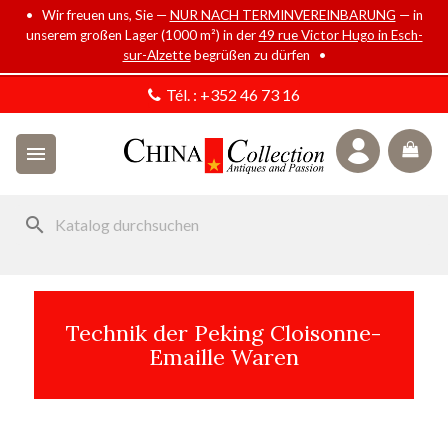
• Wir freuen uns, Sie —
NUR NACH TERMINVEREINBARUNG
— in
unserem großen Lager (1000 m²) in der
49 rue Victor Hugo in Esch-
sur-Alzette
begrüßen zu dürfen •
Tél. :
+352 46 73 16

search
Technik der Peking Cloisonne-
Emaille Waren