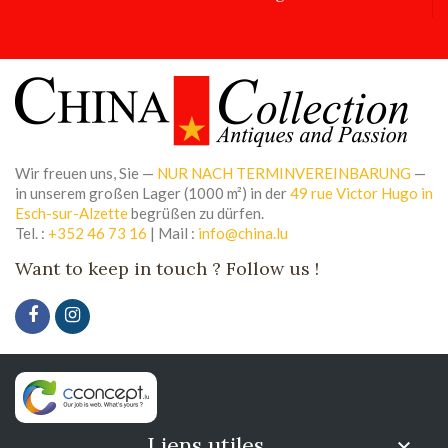
Wir freuen uns, Sie —
NUR NACH TERMINVEREINBARUNG
—
in unserem großen Lager (1000 m²) in der
49 rue Victor Hugo in
Esch-sur-Alzette
begrüßen zu dürfen.
Tel. :
+352 46 73 16
| Mail :
info@china.lu
Want to keep in touch ? Follow us !
Liens utiles
