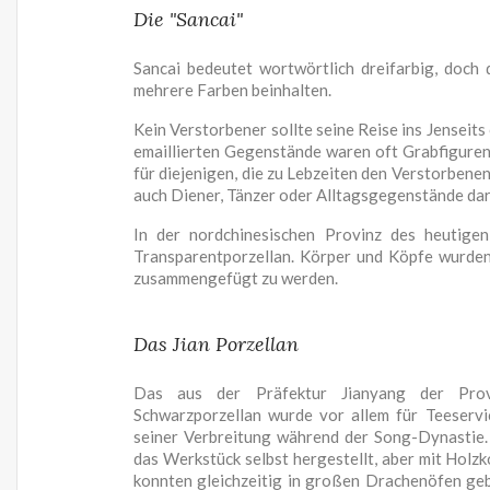
Die "Sancai"
Sancai bedeutet wortwörtlich dreifarbig, doch 
mehrere Farben beinhalten.
Kein Verstorbener sollte seine Reise ins Jensei
emaillierten Gegenstände waren oft Grabfiguren,
für diejenigen, die zu Lebzeiten den Verstorbenen
auch Diener, Tänzer oder Alltagsgegenstände dar
In der nordchinesischen Provinz des heutige
Transparentporzellan. Körper und Köpfe wurden
zusammengefügt zu werden.
Das Jian Porzellan
Das aus der Präfektur Jianyang der Prov
Schwarzporzellan wurde vor allem für Teeserv
seiner Verbreitung während der Song-Dynastie.
das Werkstück selbst hergestellt, aber mit Holz
konnten gleichzeitig in großen Drachenöfen geb