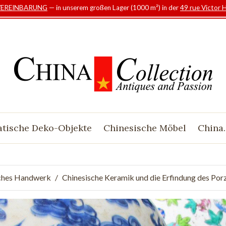
VEREINBARUNG
— in unserem großen Lager (1000 m²) in der
49 rue Victor 
atische Deko-Objekte
Chinesische Möbel
China.
sches Handwerk
Chinesische Keramik und die Erfindung des Porz