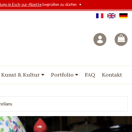
Hugo in Esch-sur-Alzette
begrüßen zu dürfen •
 Kunst & Kultur
Portfolio
FAQ
Kontakt
ellans