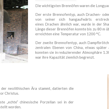
Die wichtigsten Brennöfen waren die Longya
Der erste Brennofentyp, auch Drachen- ode
von seiner sich hangaufwärts erstrec
eines Drachen ähnlich war, wurde in der Sh
Länge dieser Brennöfen konnte bis zu 80 m ü
erreichten eine Temperatur von 1200 °C.
Der zweite Brennofentyp, auch Dampfbrötche
zentralen Ebenen von China, etwas später 
konnten sie in reduzierender Atmosphäre 1.
war ihre Kapazität ziemlich begrenzt.
der neolithischen Ära stammt, datierten die
or Christus.
ste „echte” chinesische Porzellan sei in der
stellt worden.