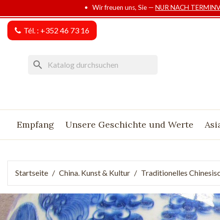
• Wir freuen uns, Sie —
NUR NACH TERMIN
Tél. :
+352 46 73 16
search
Empfang
Unsere Geschichte und Werte
Asi
Startseite
China. Kunst & Kultur
Traditionelles Chinesi