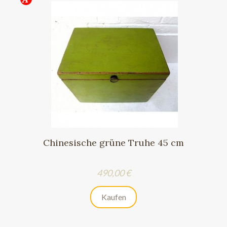
Chinesische grüne Truhe 45 cm
Preis
490,00 €
Kaufen