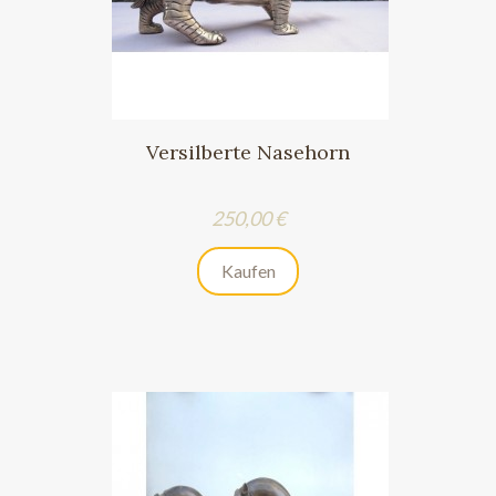
Versilberte Nasehorn
Preis
250,00 €
Kaufen