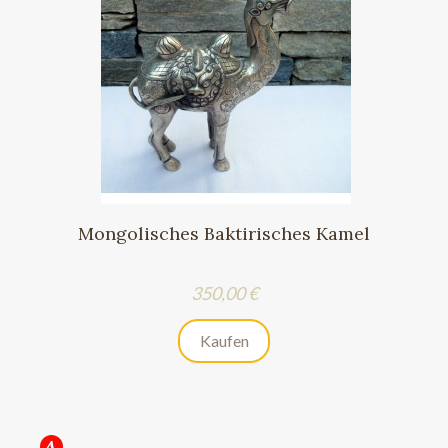
Mongolisches Baktirisches Kamel
Preis
350,00 €
Kaufen