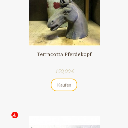
Terracotta Pferdekopf
Preis
150,00 €
Kaufen