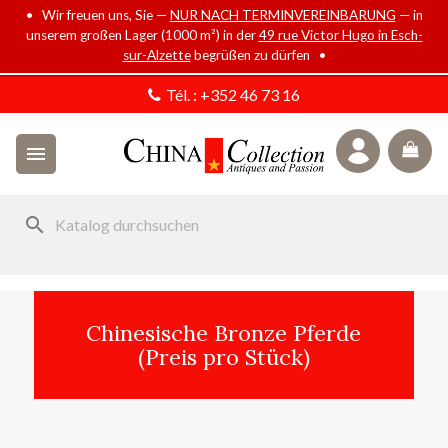
• Wir freuen uns, Sie —
NUR NACH TERMINVEREINBARUNG
— in
unserem großen Lager (1000 m²) in der
49 rue Victor Hugo in Esch-
sur-Alzette
begrüßen zu dürfen •
Tél. :
+352 46 73 16

search
Chinesische Bronze Pferde
(Preis pro Stück)