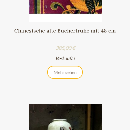
Chinesische alte Büchertruhe mit 48 cm
Preis
385,00 €
Verkauft !
Mehr sehen