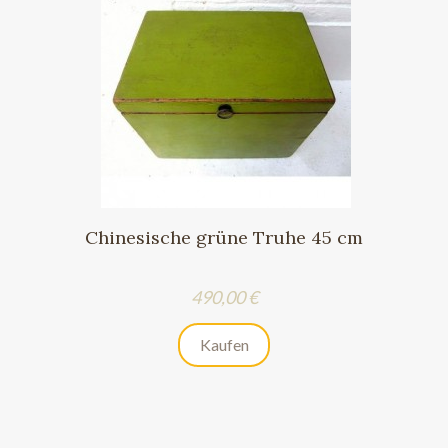
Chinesische grüne Truhe 45 cm
Preis
490,00 €
Kaufen