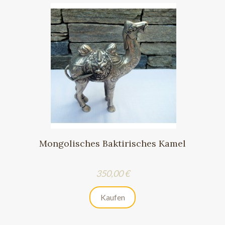
Mongolisches Baktirisches Kamel
Preis
350,00 €
Kaufen