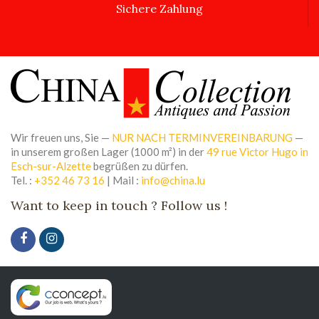
Sichere Zahlung
Wir freuen uns, Sie —
NUR NACH TERMINVEREINBARUNG
—
in unserem großen Lager (1000 m²) in der
49 rue Victor Hugo in
Esch-sur-Alzette
begrüßen zu dürfen.
Tel. :
+352 46 73 16
| Mail :
info@china.lu
Want to keep in touch ? Follow us !