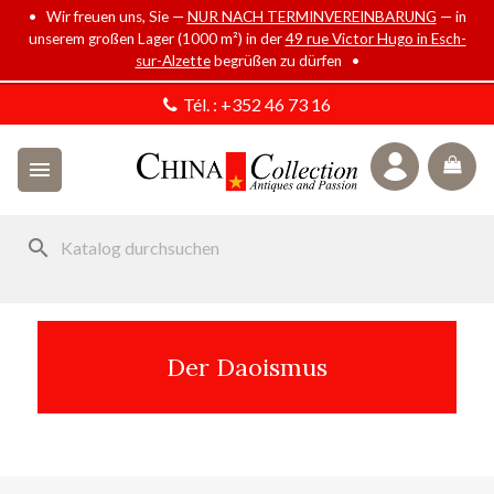
• Wir freuen uns, Sie —
NUR NACH TERMINVEREINBARUNG
— in
unserem großen Lager (1000 m²) in der
49 rue Victor Hugo in Esch-
sur-Alzette
begrüßen zu dürfen •
Tél. :
+352 46 73 16

search
Der Daoismus