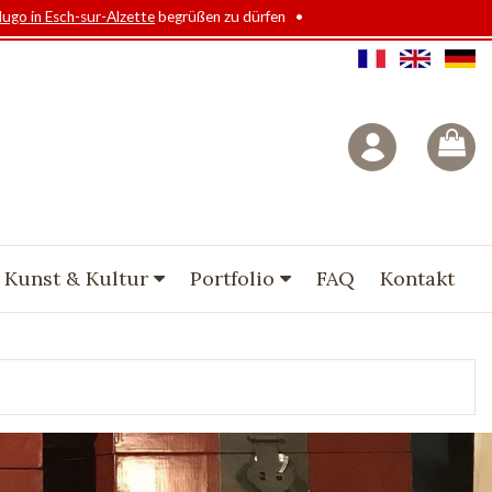
Hugo in Esch-sur-Alzette
begrüßen zu dürfen •
 Kunst & Kultur
Portfolio
FAQ
Kontakt