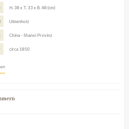
e
H. 38 x T. 33 x B. 48 (cm)
l
Ulmenholz
t
China - Shanxi Provinz
r
circa 1850
nen
ummern