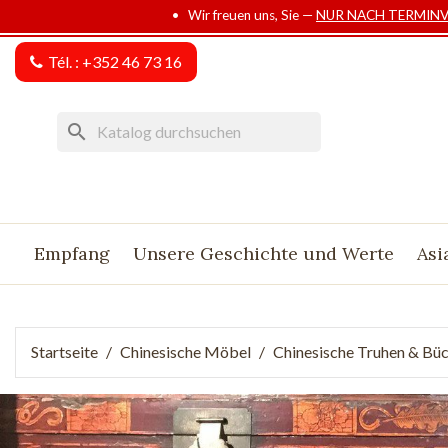
• Wir freuen uns, Sie —
NUR NACH TERMIN
Tél. :
+352 46 73 16
search
Empfang
Unsere Geschichte und Werte
Asi
Startseite
Chinesische Möbel
Chinesische Truhen & Bü