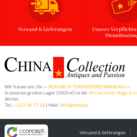
Versand & Lieferungen
Unsere Verpflicht
Dienstleistu
Wir freuen uns, Sie —
NUR NACH TERMINVEREINBARUNG
—
in unserem großen Lager (1000 m²) in der
49 rue Victor Hugo in E
dürfen.
Tel. :
+352 46 73 16
| Mail :
info@china.lu
Versand & lieferungen