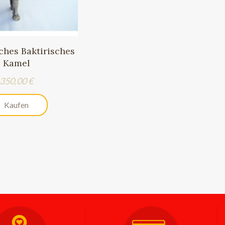
ches Baktirisches
Kamel
Preis
350,00 €
Kaufen