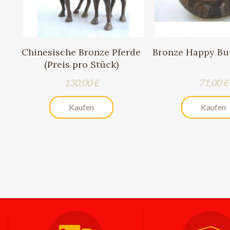
Chinesische Bronze Pferde
Bronze Happy Bu
(Preis pro Stück)
Preis
Preis
130,00 €
71,00 €
Kaufen
Kaufen