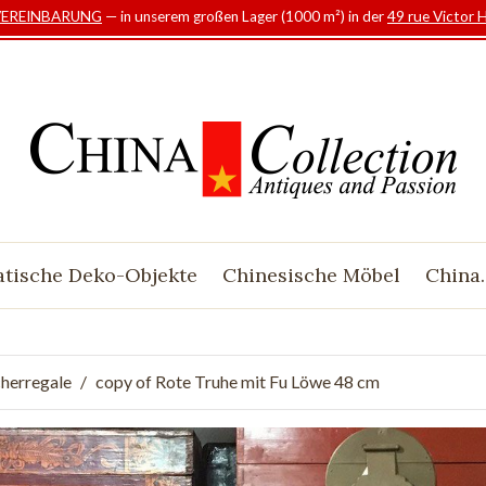
VEREINBARUNG
— in unserem großen Lager (1000 m²) in der
49 rue Victor 
atische Deko-Objekte
Chinesische Möbel
China.
cherregale
copy of Rote Truhe mit Fu Löwe 48 cm