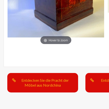
Hover to zoom
Entdecken Sie die Pracht der
Entd
Möbel aus Nordchina