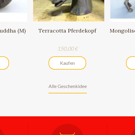
uddha (M)
Terracotta Pferdekopf
Mongolis
Preis
150,00 €
Kaufen
Alle Geschenkidee