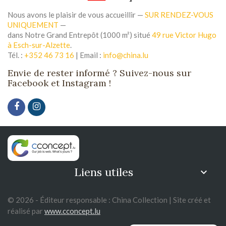
Nous avons le plaisir de vous accueillir —
SUR RENDEZ-VOUS
UNIQUEMENT
—
dans Notre Grand Entrepôt (1000 m²) situé
49 rue Victor Hugo
à Esch-sur-Alzette
.
Tél. :
+352 46 73 16
| Email :
info@china.lu
Envie de rester informé ? Suivez-nous sur
Facebook et Instagram !
Liens utiles

© 2026 - Éditeur responsable : China Collection | Site créé et
réalisé par
www.cconcept.lu