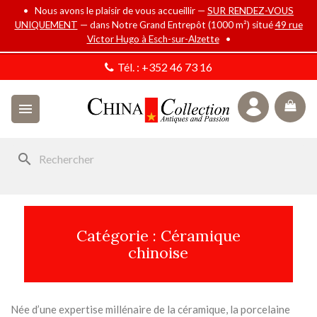
• Nous avons le plaisir de vous accueillir —
SUR RENDEZ-VOUS
UNIQUEMENT
— dans Notre Grand Entrepôt (1000 m²) situé
49 rue
Victor Hugo à Esch-sur-Alzette
•
Tél. :
+352 46 73 16

search
Catégorie : Céramique
chinoise
Née d’une expertise millénaire de la céramique, la porcelaine