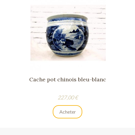
Cache pot chinois bleu-blanc
Prix
227,00 €
Acheter