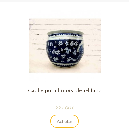
Cache pot chinois bleu-blanc
Prix
227,00 €
Acheter