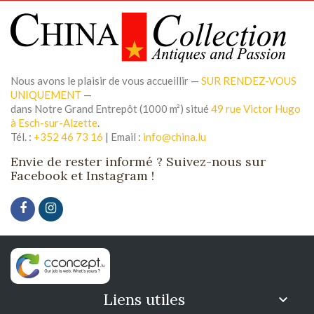
Nous avons le plaisir de vous accueillir —
SUR RENDEZ-VOUS
UNIQUEMENT
—
dans Notre Grand Entrepôt (1000 m²) situé
49 rue Victor Hugo
à Esch-sur-Alzette
.
Tél. :
+352 46 73 16
| Email :
info@china.lu
Envie de rester informé ? Suivez-nous sur
Facebook et Instagram !
Liens utiles
