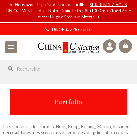
• Nous avons le plaisir de vous accueillir —
SUR RENDEZ-VOUS
UNIQUEMENT
— dans Notre Grand Entrepôt (1000 m²) situé
49 rue
Victor Hugo à Esch-sur-Alzette
•
Tél. :
+352 46 73 16

search
Portfolio
Des couleurs, des formes, Hong Kong, Beijing, Macao, des idées
déco sublimes, des souvenirs de voyages, de jolies photos, des