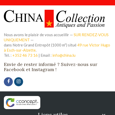
Nous avons le plaisir de vous accueillir —
SUR RENDEZ-VOUS
UNIQUEMENT
—
dans Notre Grand Entrepôt (1000 m²) situé
49 rue Victor Hugo
à Esch-sur-Alzette
.
Tél. :
+352 46 73 16
| Email :
info@china.lu
Envie de rester informé ? Suivez-nous sur
Facebook et Instagram !
Liens utiles