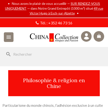
• Nous avons le plaisir de vous accueillir —
SUR RENDEZ-VOUS
UNIQUEMENT
— dans Notre Grand Entrepôt (1000 m²) situé
49 rue
Victor Hugo à Esch-sur-Alzette
•
Tél. :
+352 46 73 16

search
Philosophie & religion en
Chine
Particularisme du monde chinois, l’adhésion exclusive à un culte