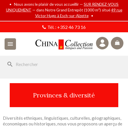
• Nous avons le plaisir de vous accueillir —
SUR RENDEZ-VOUS
UNIQUEMENT
— dans Notre Grand Entrepôt (1000 m²) situé
49 rue
Victor Hugo à Esch-sur-Alzette
•
Tél. :
+352 46 73 16

search
Provinces & diversité
Diversités ethniques, linguistiques, culturelles, géographiques,
économiques ou historiques, nous vous proposons un aperçu de