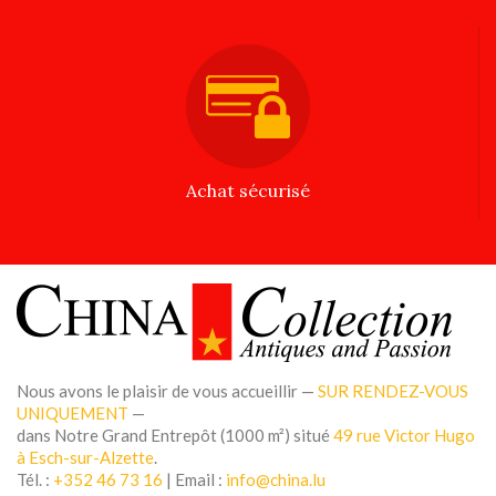
Achat sécurisé
Nous avons le plaisir de vous accueillir —
SUR RENDEZ-VOUS
UNIQUEMENT
—
dans Notre Grand Entrepôt (1000 m²) situé
49 rue Victor Hugo
à Esch-sur-Alzette
.
Tél. :
+352 46 73 16
| Email :
info@china.lu