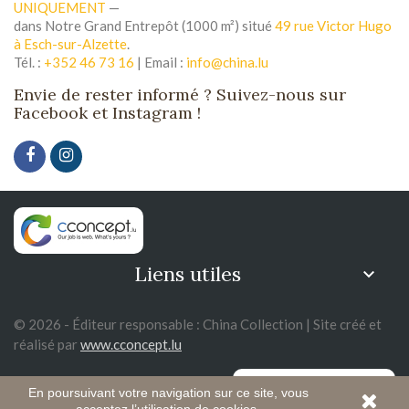
UNIQUEMENT
—
dans Notre Grand Entrepôt (1000 m²) situé
49 rue Victor Hugo
à Esch-sur-Alzette
.
Tél. :
+352 46 73 16
| Email :
info@china.lu
Envie de rester informé ? Suivez-nous sur
Facebook et Instagram !
Liens utiles

© 2026 - Éditeur responsable : China Collection | Site créé et
réalisé par
www.cconcept.lu
En poursuivant votre navigation sur ce site, vous