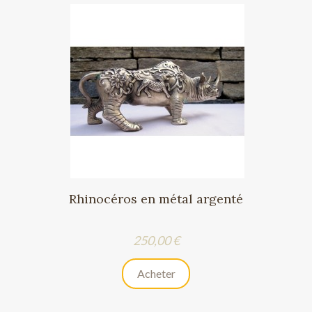
Rhinocéros en métal argenté
Prix
250,00 €
Acheter