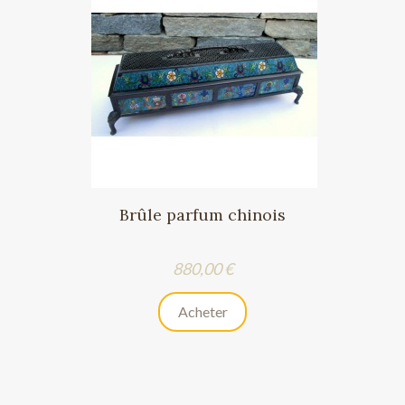
Brûle parfum chinois
Prix
880,00 €
Acheter