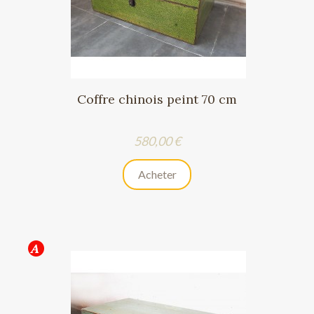
Coffre chinois peint 70 cm
Prix
580,00 €
Acheter