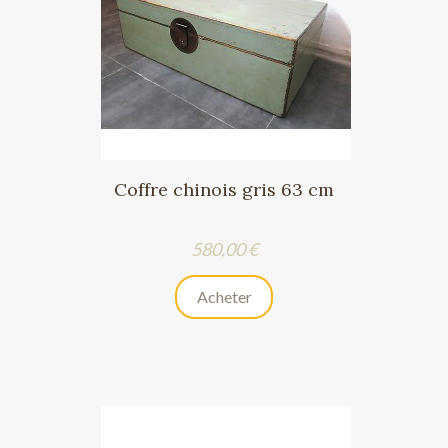
Coffre chinois gris 63 cm
Prix
580,00 €
Acheter