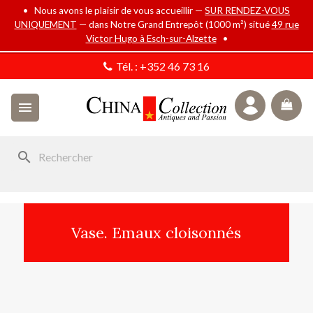
• Nous avons le plaisir de vous accueillir —
SUR RENDEZ-VOUS
UNIQUEMENT
— dans Notre Grand Entrepôt (1000 m²) situé
49 rue
Victor Hugo à Esch-sur-Alzette
•
Tél. :
+352 46 73 16

search
Vase. Emaux cloisonnés