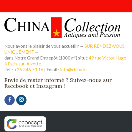
Nous avons le plaisir de vous accueillir —
SUR RENDEZ-VOUS
UNIQUEMENT
—
dans Notre Grand Entrepôt (1000 m²) situé
49 rue Victor Hugo
à Esch-sur-Alzette
.
Tél. :
+352 46 73 16
| Email :
info@china.lu
Envie de rester informé ? Suivez-nous sur
Facebook et Instagram !