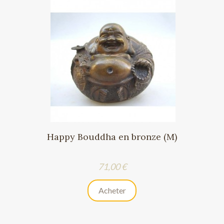
Happy Bouddha en bronze (M)
Prix
71,00 €
Acheter