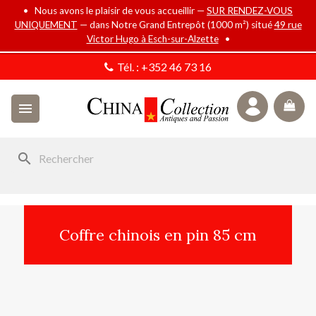
• Nous avons le plaisir de vous accueillir —
SUR RENDEZ-VOUS
UNIQUEMENT
— dans Notre Grand Entrepôt (1000 m²) situé
49 rue
Victor Hugo à Esch-sur-Alzette
•
Tél. :
+352 46 73 16

search
Coffre chinois en pin 85 cm